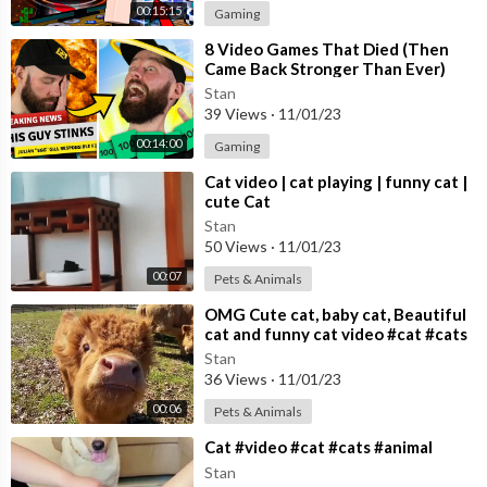
00:15:15
Gaming
あれもないないない
これもないないない
⁣8 Video Games That Died (Then
好きなタイプは？
Came Back Stronger Than Ever)
相手は？
Stan
さあ答えて
39 Views
·
11/01/23
00:14:00
Gaming
「誰かを好きになることなんて
⁣Cat video | cat playing | funny cat |
私分からなくてさ」
cute Cat
嘘か本当か知り得ない
Stan
そんな言葉に
50 Views
·
11/01/23
また一人堕ちる
00:07
また好きにさせる
Pets & Animals
⁣OMG Cute cat, baby cat, Beautiful
誰もが目を奪われていく
cat and funny cat video #cat #cats
君は完璧で究極のアイドル
Cute cat video
Stan
金輪際現れない
36 Views
·
11/01/23
一番星の生まれ変わり
00:06
Pets & Animals
その笑顔で
⁣Cat #video #cat #cats #animal
愛してるで
誰も彼も虜にしていく
Stan