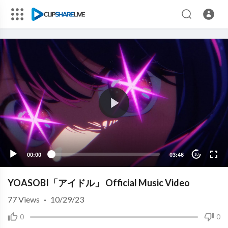
00:00
03:46
10
YOASOBI「アイドル」 Official Music Video
77
Views
·
10/29/23
0
0