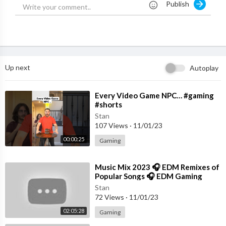
Publish
4/12(水)24時30分同時公開
https://youngjump.jp/oshinoko/novel_45510/
○TVアニメ『【推しの子】』オープニング主題歌
2023年4月12日(水)よりTVアニメ放送開始！
https://ichigoproduction.com/
Up next
Autoplay
＜INTRODUCTION＞
「この芸能界（せかい）において嘘は武器だ」
⁣Every Video Game NPC… #gaming
#shorts
地方都市で働く産婦人科医・ゴロー。
ある日"推し"のアイドル「B小町」のアイが彼の前に現れた。
Stan
107 Views
·
11/01/23
彼女はある禁断の秘密を抱えており…。
そんな二人の"最悪"の出会いから、運命が動き出していく―。
00:00:25
Gaming
©赤坂アカ×横槍メンゴ／集英社・【推しの子】製作委員会
⁣Music Mix 2023 🎧 EDM Remixes of
Popular Songs 🎧 EDM Gaming
○インスト音源はこちら
Music
Stan
https://piapro.jp/t/KQn0
72 Views
·
11/01/23
02:05:28
Gaming
○YOASOBI初のアリーナツアー「YOASOBI ARENA TOUR 電