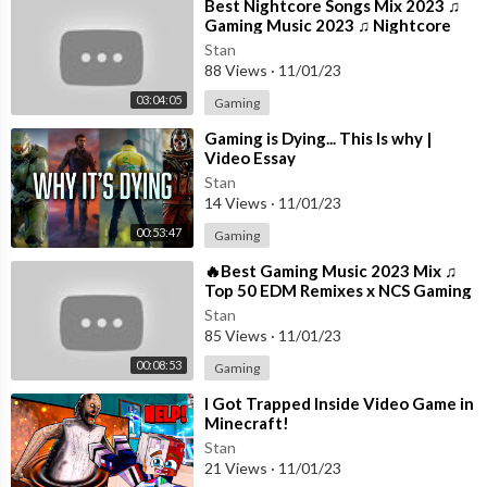
光石火」追加公演決定！
⁣Best Nightcore Songs Mix 2023 ♫
Gaming Music 2023 ♫ Nightcore
6月23日(金)・24日(土)＠神奈川県・ぴあアリーナMM
Gaming Music Mix
https://www.yoasobi-music.jp/news/551184
Stan
88 Views
·
11/01/23
--
無敵の笑顔で荒らすメディア
03:04:05
Gaming
知りたいその秘密ミステリアス
⁣Gaming is Dying... This Is why |
抜けてるとこさえ彼女のエリア
Video Essay
完璧で嘘つきな君は
Stan
天才的なアイドル様
14 Views
·
11/01/23
00:53:47
Gaming
今日何食べた？
好きな本は？
⁣🔥Best Gaming Music 2023 Mix ♫
遊びに行くならどこに行くの？
Top 50 EDM Remixes x NCS Gaming
Music ♫ Best EDM, Trap, DnB,
何も食べてない
Stan
Dubstep
85 Views
·
11/01/23
それは内緒
何を聞かれても
00:08:53
Gaming
のらりくらり
⁣I Got Trapped Inside Video Game in
Minecraft!
そう淡々と
Stan
だけど燦々と
21 Views
·
11/01/23
見えそうで見えない秘密は蜜の味