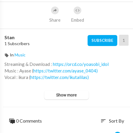
Share
Embed
Stan
1
SUBSCRIBE
1 Subscribers
In
Music
Streaming & Download :
https://orcd.co/yoasobi_idol
Music : Ayase (
https://twitter.com/ayase_0404)
Vocal : ikura (
https://twitter.com/ikutalilas)
Background Chorus English Lyrics：Konnie Aoki
Show more
Background Chorus：Ebony Bowens, Chloe Kibble, Marista Stu
bbs, Imani J. Dawson, Kyte, Lyle Carr, Andrew Soda
Background Shouts：REAL AKIBA BOYZ (
https://www.youtub
e.com/@realakibaboyz
)
0 Comments
Sort By
sort
原作小説「45510」(赤坂アカ 著)