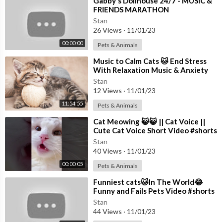
一番星を宿している
⁣Gabby's Dollhouse 24/7 - MUSIC &
FRIENDS MARATHON
弱いとこなんて見せちゃ
Stan
ダメダメ
26 Views
·
11/01/23
知りたくないとこは見せずに
唯一無二じゃなくちゃ
00:00:00
Pets & Animals
イヤイヤ
⁣Music to Calm Cats 🐱 End Stress
それこそ本物のアイ
With Relaxation Music & Anxiety
Relief | Cat love Music
Stan
得意の笑顔で沸かすメディア
12 Views
·
11/01/23
隠しきるこの秘密だけは
11:54:55
Pets & Animals
愛してるって嘘で積むキャリア
これこそ私なりの愛だ
⁣Cat Meowing 😺😺 || Cat Voice ||
Cute Cat Voice Short Video #shorts
#cat #catlover
流れる汗も綺麗なアクア
Stan
40 Views
·
11/01/23
ルビーを隠したこの瞼
歌い踊り舞う私はマリア
00:00:05
Pets & Animals
そう嘘はとびきりの愛だ
⁣Funniest cats🐱In The World😂
Funny and Fails Pets Video #shorts
誰かに愛されたことも
#54 #cats #funny #animals
Stan
誰かのこと愛したこともない
44 Views
·
11/01/23
そんな私の嘘がいつか本当になること