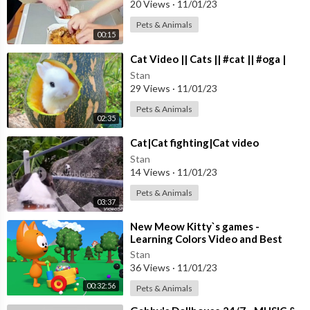
20 Views
·
11/01/23
その瞳が
その言葉が
Pets & Animals
00:15
嘘でもそれは
完全なアイ
⁣Cat Video || Cats || #cat || #oga |
Stan
はいはいあの子は特別です
29 Views
·
11/01/23
我々は端からおまけです
Pets & Animals
お星様の引き立て役Bです
02:35
全てがあの子のお陰な訳ない
⁣Cat|Cat fighting|Cat video
しゃらくさい
妬み嫉妬なんてない訳がない
Stan
14 Views
·
11/01/23
これはネタじゃない
からこそ許せない
Pets & Animals
完璧じゃない君じゃ許せない
03:37
自分を許せない
⁣New Meow Kitty`s games -
誰よりも強い君以外は認めない
Learning Colors Video and Best
Nursery Games for Toddlers
Stan
誰もが信じ崇めてる
36 Views
·
11/01/23
まさに最強で無敵のアイドル
00:32:56
Pets & Animals
弱点なんて見当たらない