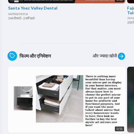
Santa Ynez Valley Dental
⁣Fa
Tel
santaynezca
Jen
144 विचारों
·
2 वर्षों पहले
200 व
और ज्यादा खोजें
फिल्म और एनिमेशन
0:51