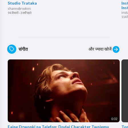
Studio Trataka
Ins
Ins
shannobrookes
inst
94 विचारों
·
3 वर्षों पहले
114 व
और ज्यादा खोजें
संगीत
0:32
⁣Fajne Dzwonki na Telefon: Dodaj Charakter Twojemu
Top