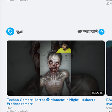
25 विच
और ज्यादा खोजें
जुआ
00:00:36
Techno Gamerz Horror 😨 Moment In Night || #shorts
BAA
#technogamerz
#yo
Stan
Stan
81 विचारों
·
3 वर्षों पहले
100 व