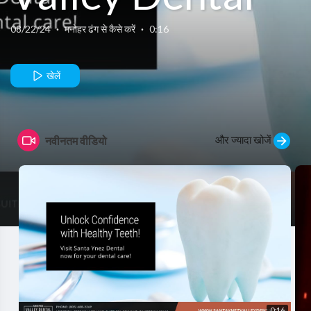
08/22/24
·
मनोहर ढंग से कैसे करें
·
0:16
खेलें
और ज्यादा खोजें
नवीनतम वीडियो
0:16