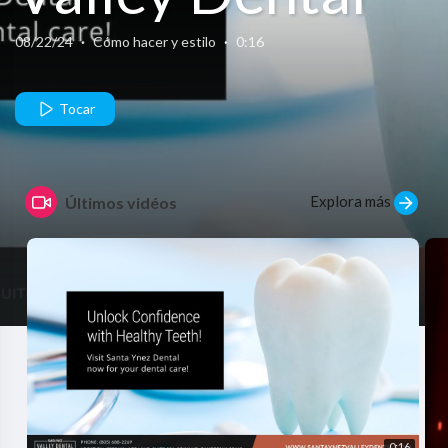
08/22/24
·
Cómo hacer y estilo
·
0:16
Tocar
Explora más
Últimos vidéos
0:16