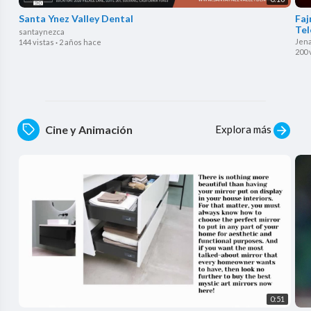
Santa Ynez Valley Dental
⁣Fa
Tel
santaynezca
Jen
144 vistas
·
2 años hace
200 
Explora más
Cine y Animación
0:51