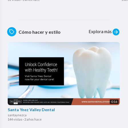
Explora más
Cómo hacer y estilo
0:16
Santa Ynez Valley Dental
santaynezca
144 vistas
·
2 años hace