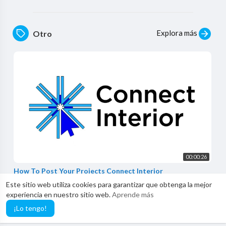
Explora más
Otro
00:00:26
How To Post Your Projects Connect Interior
Connect Interior
Este sitio web utiliza cookies para garantizar que obtenga la mejor
0 vistas
·
3 años hace
experiencia en nuestro sitio web.
Aprende más
¡Lo tengo!