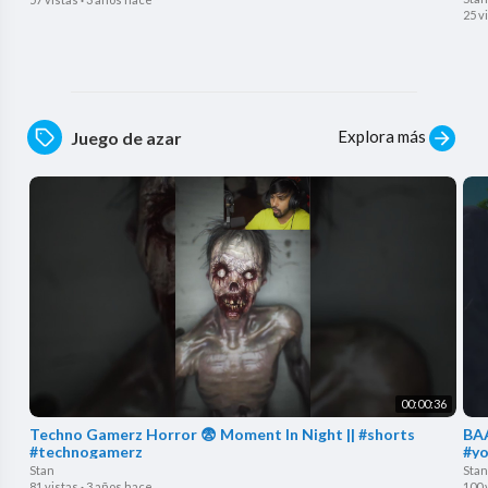
25 v
Explora más
Juego de azar
00:00:36
Techno Gamerz Horror 😨 Moment In Night || #shorts
BAA
#technogamerz
#yo
Stan
Stan
81 vistas
·
3 años hace
100 