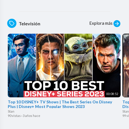
Explora más
Televisión
00:08:52
Top 10 DISNEY+ TV Shows | The Best Series On Disney
Top
Plus | Disney+ Most Popular Shows 2023
Dis
Stan
Stan
90 vistas
·
3 años hace
99 v